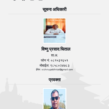
सूचना अधिकारी
विष्णु प्रसाद धिताल
शा.अ.
फोन नं: ०८१५३१६५१
मोबाईल: ९८५८०२४७८३
ईमेल: vishnupddhital@gmail.com
प्रवक्ता