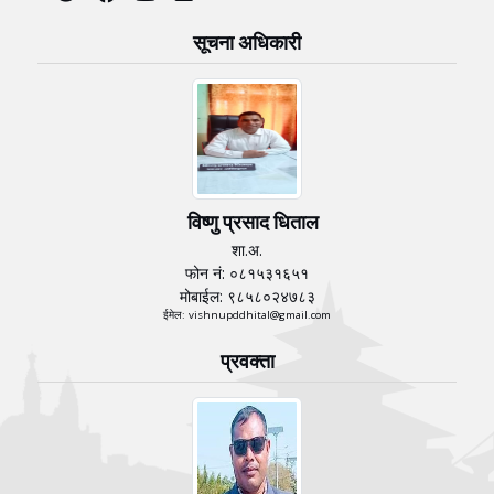
सूचना अधिकारी
विष्णु प्रसाद धिताल
शा.अ.
फोन नं: ०८१५३१६५१
मोबाईल: ९८५८०२४७८३
ईमेल: vishnupddhital@gmail.com
प्रवक्ता